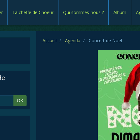
er
La cheffe de Choeur
Qui sommes-nous ?
Album
A
Accueil
Agenda
Concert de Noël
de
OK