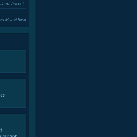
oland Vincent
an Michel Rivat
les
et
z sur son