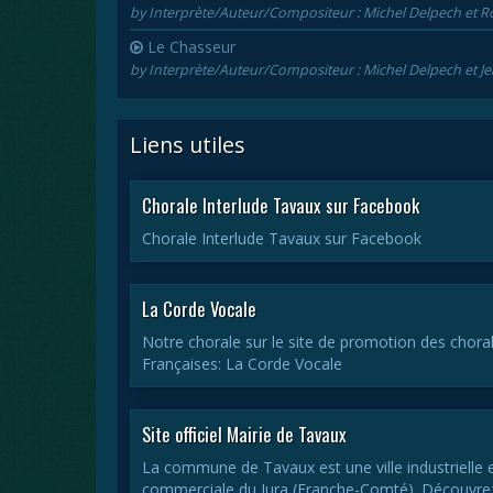
by Interprète/Auteur/Compositeur : Michel Delpech et R
Le Chasseur
by Interprète/Auteur/Compositeur : Michel Delpech et Je
Liens utiles
Chorale Interlude Tavaux sur Facebook
Chorale Interlude Tavaux sur Facebook
La Corde Vocale
Notre chorale sur le site de promotion des chora
Françaises: La Corde Vocale
Site officiel Mairie de Tavaux
La commune de Tavaux est une ville industrielle 
commerciale du Jura (Franche-Comté). Découvre