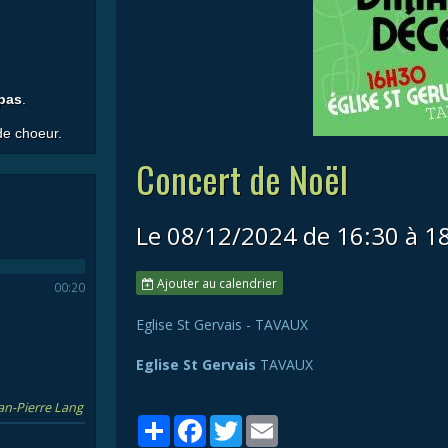
 pas
.
 de choeur.
Concert de Noël
Le 08/12/2024
de 16:30
à 1
Ajouter au calendrier
00:20
Eglise St Gervais - TAVAUX
Eglise St Gervais
TAVAUX
ean-Pierre Lang
Partager
Facebook
Twitter
Email