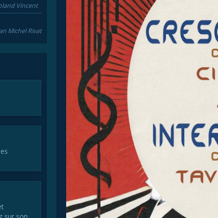
oland Vincent
an Michel Rivat
les
et
z sur son