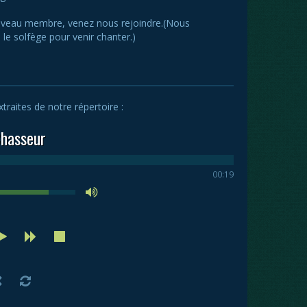
uveau membre, venez nous rejoindre.(Nous
e le solfège pour venir chanter.)
raites de notre répertoire :
Chasseur
00:19