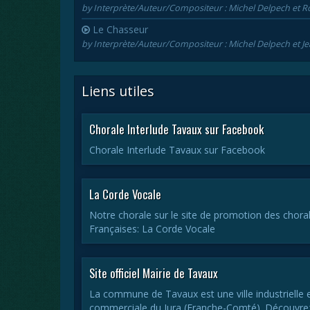
by Interprète/Auteur/Compositeur : Michel Delpech et R
Le Chasseur
by Interprète/Auteur/Compositeur : Michel Delpech et Je
Liens utiles
Chorale Interlude Tavaux sur Facebook
Chorale Interlude Tavaux sur Facebook
La Corde Vocale
Notre chorale sur le site de promotion des chora
Françaises: La Corde Vocale
Site officiel Mairie de Tavaux
La commune de Tavaux est une ville industrielle 
commerciale du Jura (Franche-Comté). Découvre